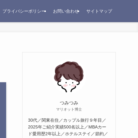
プライバシーポリシー
お問い合わせ
サイトマップ
つみつみ
マリオット博士
30代／関東在住／カップル旅行９年目／
2025年ご紹介実績500名以上／MBAカー
ド愛用歴2年以上／ホテルステイ／節約／