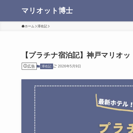
マリオット博士
ホーム
滞在記
【プラチナ宿泊記】神戸マリオッ
広告
2026年5月9日
滞在記